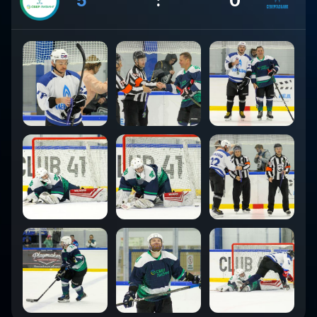
5
:
0