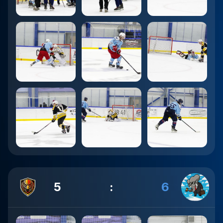
5
:
6