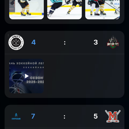
4
:
3
7
:
5