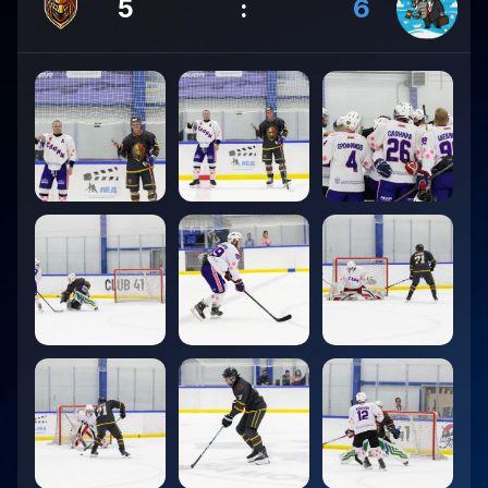
5
:
6