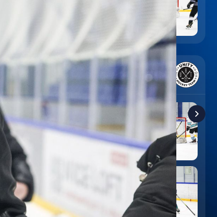
6
:
9