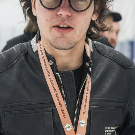
1
:
8