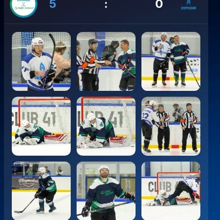
5
:
0