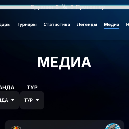
Бруклин
2
3
Протектор
дарь
Турниры
Статистика
Легенды
Медиа
Н
МЕДИА
АНДА
ТУР
НДА
ТУР