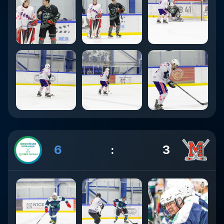
6
:
3