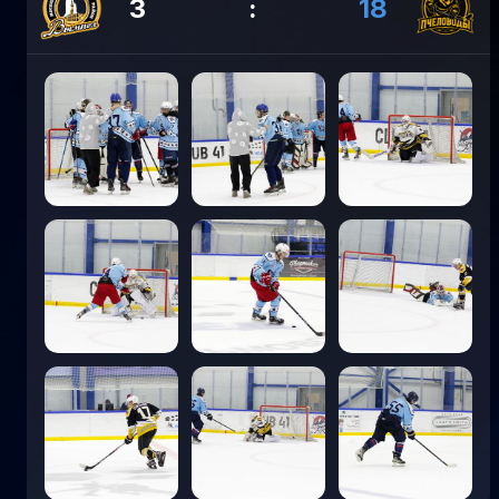
3
:
18