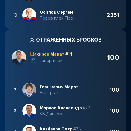
Осипов Сергей
2351
10
Повер плей Про
% ОТРАЖЕННЫХ БРОСКОВ
Шакиров Марат
#14
100
Повер плей
Гершкович Марат
100
2
Быстрые
Марков Александр
#27
100
3
КБ Динамо
Казбеков Петр
#28