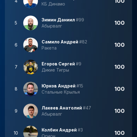
100
4
КБ Динамо
Зимин Даниил
#99
100
5
Абырвалг
Самило Андрей
#82
100
6
Ракета
Егоров Сергей
#9
100
7
Дикие Тигры
Юрков Андрей
#15
100
8
Стальные Крылья
Лакеев Анатолий
#47
100
9
Абырвалг
Колбин Андрей
#3
100
10
Орион