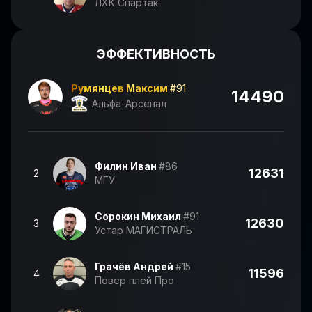
ЛХК Спартак
ЭФФЕКТИВНОСТЬ
Румянцев Максим
#91
14490
Альфа-Арсенал
Филин Иван
#86
12631
2
МГУ
Сорокин Михаил
#91
12630
3
Устар МАГИСТРАЛЬ
Грачёв Андрей
#15
11596
4
Повер плей Про