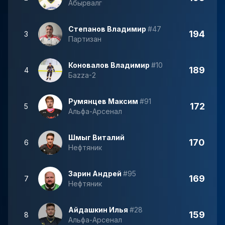
Абырвалг
Степанов Владимир
#47
194
3
Партизан
Коновалов Владимир
#10
189
4
Баzzа-2
Румянцев Максим
#91
172
5
Альфа-Арсенал
Шмыг Виталий
170
6
Нефтяник
Зарин Андрей
#95
169
7
Нефтяник
Айдашкин Илья
#28
159
8
Альфа-Арсенал