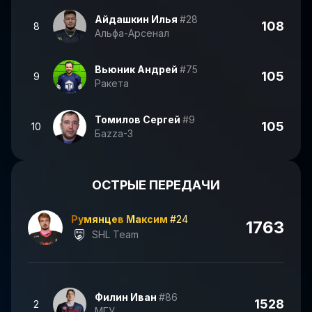
Айдашкин Илья
#28
108
8
Альфа-Арсенал
Вьюник Андрей
#75
105
9
Ракета
Томилов Сергей
#9
105
10
Баzzа-3
ОСТРЫЕ ПЕРЕДАЧИ
Румянцев Максим
#24
1763
SHL Team
Филин Иван
#86
1528
2
МГУ