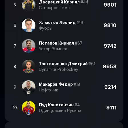
Дворецкий Кирилл
#44
9901
5
Столяров Тимс
Хлыстов Леонид
#19
9810
6
Фубры
Потапов Кирилл
#67
9742
7
Устар Вымпел
Третьяченко Дмитрий
#61
9658
8
Dynamite Prohockey
Макаров Федор
#18
9214
9
Нефтяник
Пуд Константин
#4
9111
10
Одинцовские Русичи