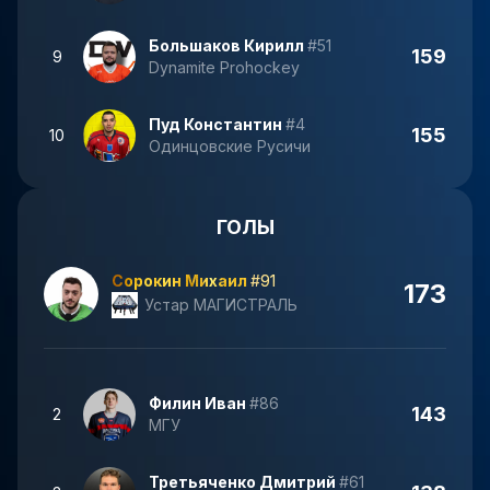
Большаков Кирилл
#51
159
9
Dynamite Prohockey
Пуд Константин
#4
155
10
Одинцовские Русичи
ГОЛЫ
Сорокин Михаил
#91
173
Устар МАГИСТРАЛЬ
Филин Иван
#86
143
2
МГУ
Третьяченко Дмитрий
#61