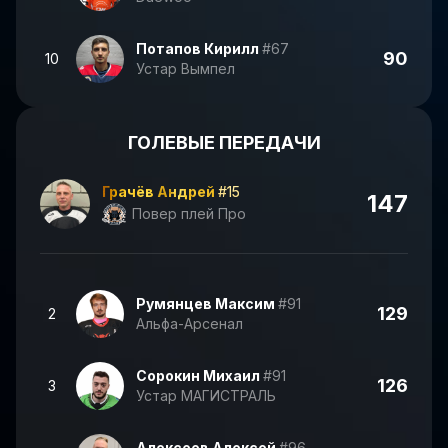
Потапов Кирилл
#67
90
10
Устар Вымпел
ГОЛЕВЫЕ ПЕРЕДАЧИ
Грачёв Андрей
#15
147
Повер плей Про
Румянцев Максим
#91
129
2
Альфа-Арсенал
Сорокин Михаил
#91
126
3
Устар МАГИСТРАЛЬ
Алексеев Алексей
#96