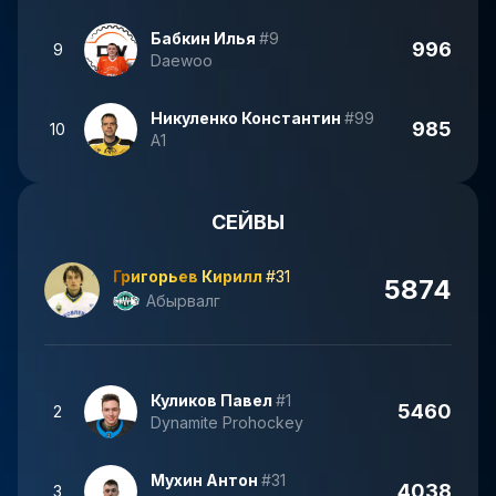
Бабкин Илья
#9
996
9
Daewoo
Никуленко Константин
#99
985
10
А1
СЕЙВЫ
Григорьев Кирилл
#31
5874
Абырвалг
Куликов Павел
#1
5460
2
Dynamite Prohockey
Мухин Антон
#31
4038
3