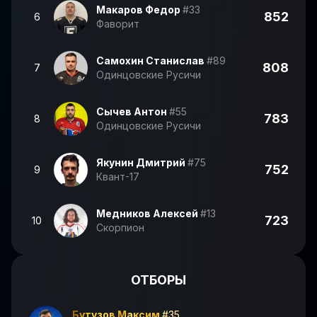
Макаров Федор
#33
852
6
Фаворит
Самохин Станислав
#89
808
7
Одинцовские Русичи
Сычев Антон
#55
783
8
Одинцовские Русичи
Якунин Дмитрий
#75
752
9
Квант-17
Медников Алексей
#13
723
10
Скорпион
ОТБОРЫ
Бутузов Максим
#35