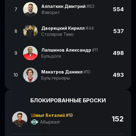
Алпаткин Дмитрий
#83
554
7
Фаворит
Дворецкий Кирилл
#44
537
8
Столяров Тимс
Лапшинов Александр
#11
498
9
Бульдоги
Макатров Даниил
#10
493
10
Бультерьеры
БЛОКИРОВАННЫЕ БРОСКИ
Шмыг Виталий
#19
152
Абырвалг