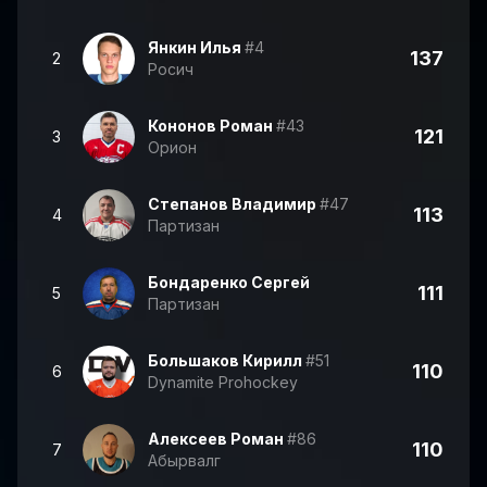
Янкин Илья
#4
137
2
Росич
Кононов Роман
#43
121
3
Орион
Степанов Владимир
#47
113
4
Партизан
Бондаренко Сергей
111
5
Партизан
Большаков Кирилл
#51
110
6
Dynamite Prohockey
Алексеев Роман
#86
110
7
Абырвалг