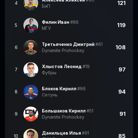
121
4
БиП
Филин Иван
#86
119
5
МГУ
Третьяченко Дмитрий
#61
108
6
Dynamite Prohockey
Хлыстов Леонид
#19
97
7
Фубры
Блоков Кирилл
#86
94
8
Сетунь
Большаков Кирилл
#51
91
9
Dynamite Prohockey
Данильцев Илья
#91
85
10