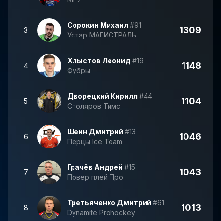
Сорокин Михаил
#91
1309
3
Устар МАГИСТРАЛЬ
Хлыстов Леонид
#19
1148
4
Фубры
Дворецкий Кирилл
#44
1104
5
Столяров Тимс
Шеин Дмитрий
#13
1046
6
Перцы Ice Team
Грачёв Андрей
#15
1043
7
Повер плей Про
Третьяченко Дмитрий
#61
1013
8
Dynamite Prohockey