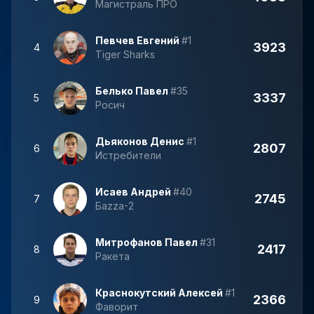
Магистраль ПРО
Певчев Евгений
#1
3923
4
Tiger Sharks
Белько Павел
#35
3337
5
Росич
Дьяконов Денис
#1
2807
6
Истребители
Исаев Андрей
#40
2745
7
Баzzа-2
Митрофанов Павел
#31
2417
8
Ракета
Краснокутский Алексей
#1
2366
9
Фаворит