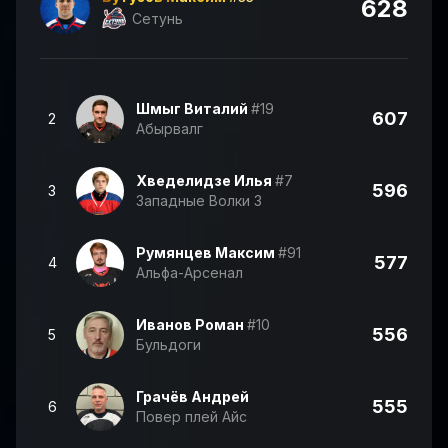
628
Сетунь
Шмыг Виталий
#19
607
2
Абырвалг
Хведелидзе Илья
#7
596
3
Западные Волки 3
Румянцев Максим
#91
577
4
Альфа-Арсенал
Иванов Роман
#10
556
5
Бульдоги
Грачёв Андрей
555
6
Повер плей Айс