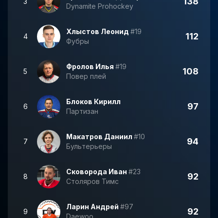
138
3
Dynamite Prohockey
Хлыстов Леонид
#19
112
4
Фубры
Фролов Илья
#19
108
5
Повер плей
Блоков Кирилл
97
6
Партизан
Макатров Даниил
#10
94
7
Бультерьеры
Сковорода Иван
#23
92
8
Столяров Тимс
Ларин Андрей
#97
92
9
Daewoo