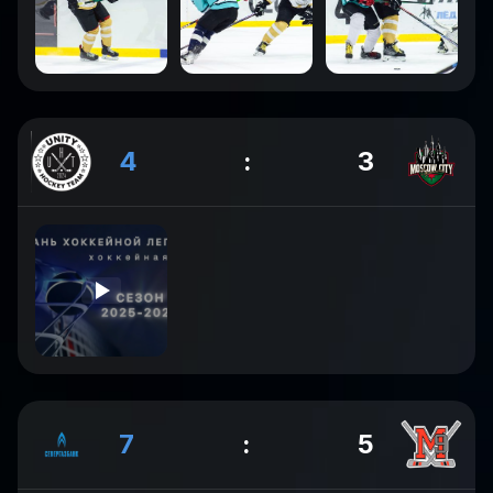
4
:
3
7
:
5