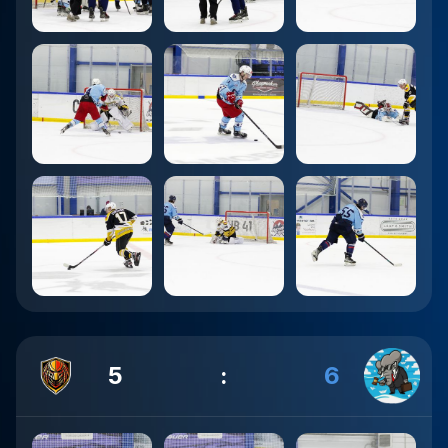
5
:
6