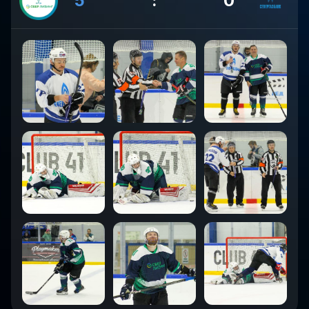
5
:
0