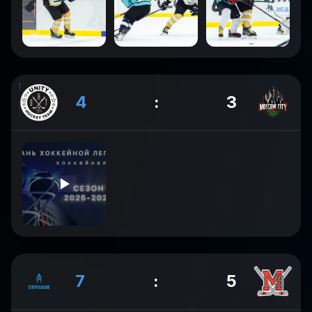
4
:
3
7
:
5