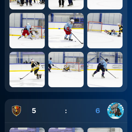
5
:
6