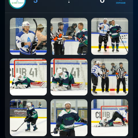
5
:
0