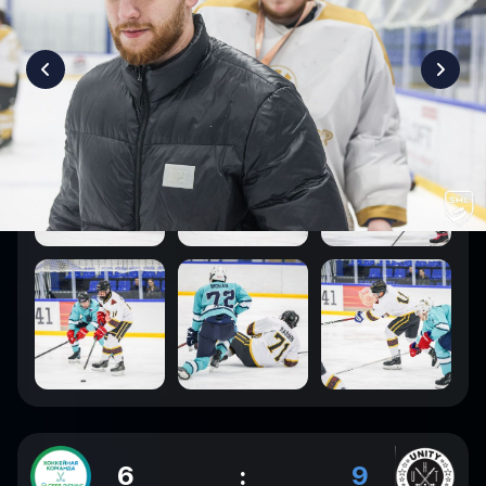
6
:
9