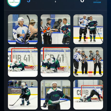
5
:
0