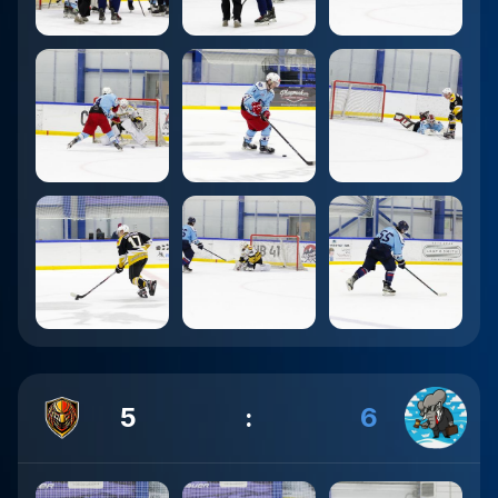
5
:
6