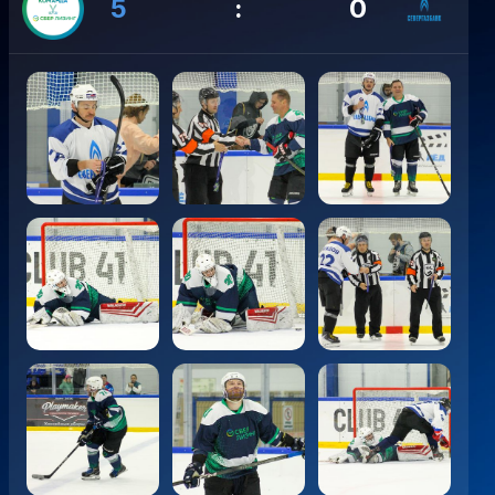
5
:
0