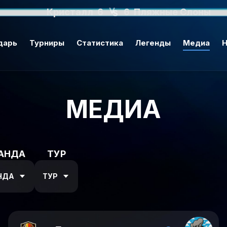
Кристалл
6
6
Пляжные Слоны
дарь
Турниры
Статистика
Легенды
Медиа
Н
МЕДИА
АНДА
ТУР
НДА
ТУР