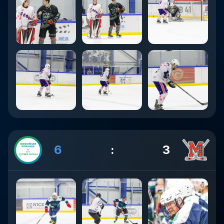
6
:
3