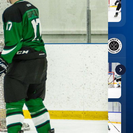
6
:
9