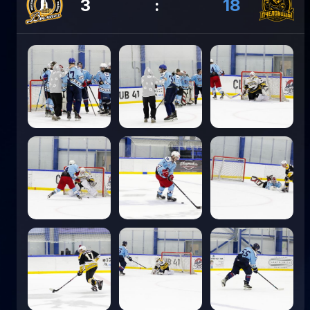
3
:
18