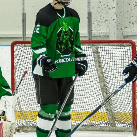
1
:
8