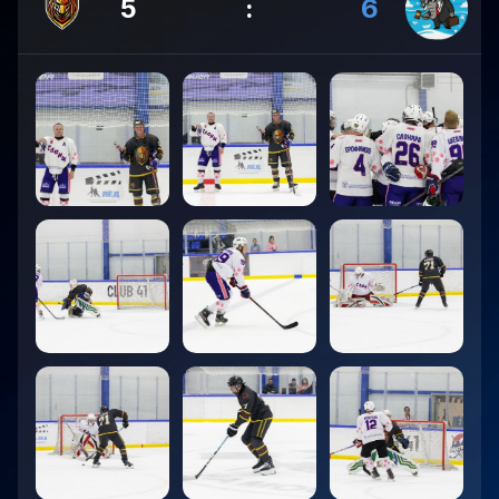
5
:
6