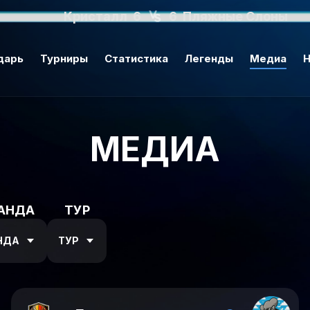
Кристалл
6
6
Пляжные Слоны
дарь
Турниры
Статистика
Легенды
Медиа
Н
МЕДИА
АНДА
ТУР
НДА
ТУР