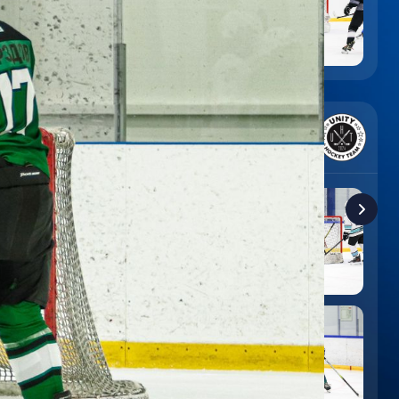
6
:
9