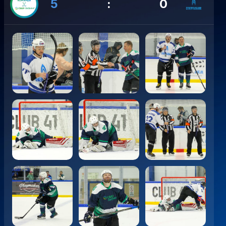
5
:
0