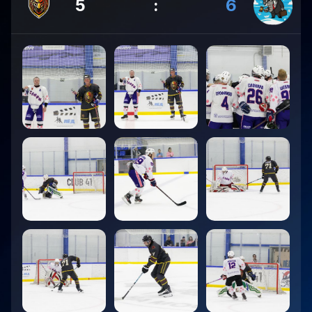
5
:
6