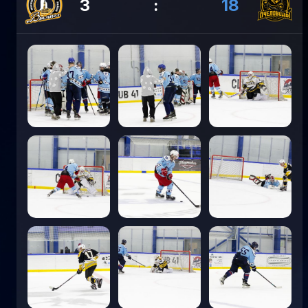
3
:
18