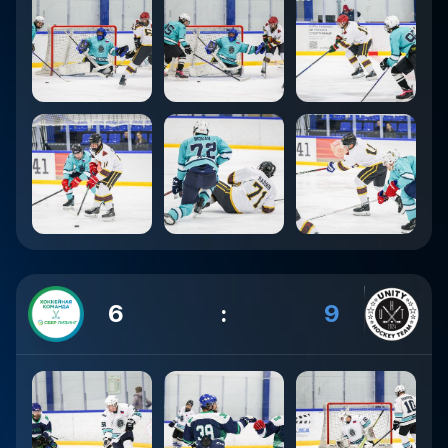
6
:
9