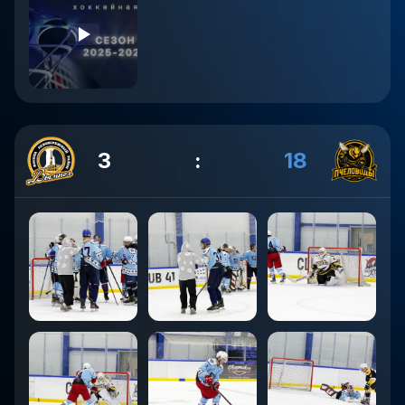
3
:
18