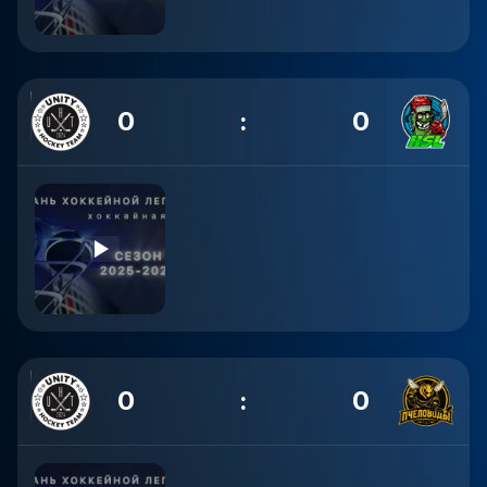
0
:
0
0
:
0