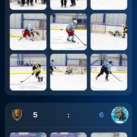
5
:
6