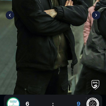
6
:
9