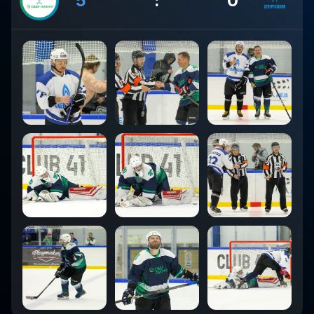
5
:
0