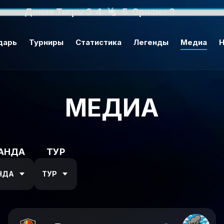
Дикие Тигры 3
4
5
Орион - 3
дарь
Турниры
Статистика
Легенды
Медиа
Н
МЕДИА
АНДА
ТУР
НДА
ТУР