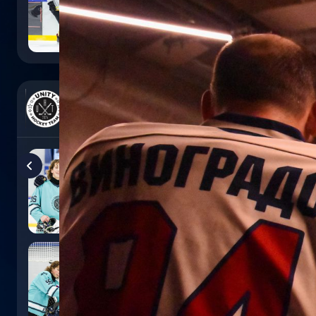
0
:
5