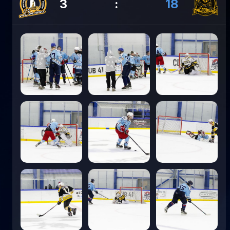
3
:
18