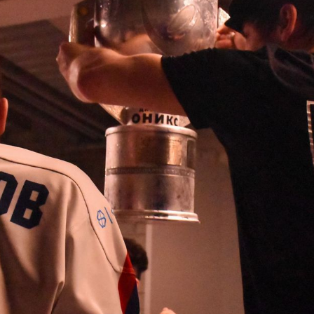
1
:
8