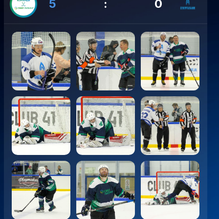
5
:
0