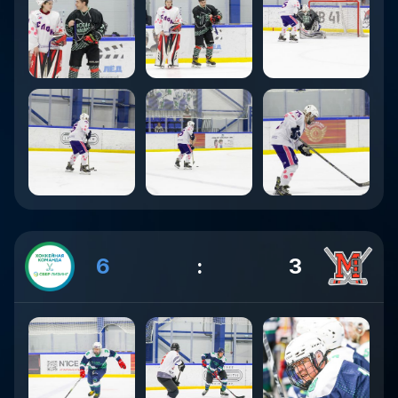
6
:
3