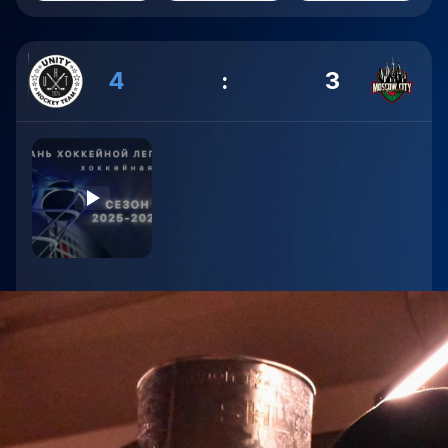
4
:
3