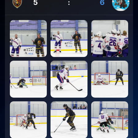
5
:
6