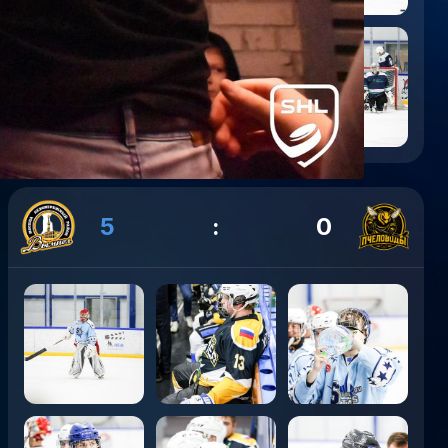
5
:
0