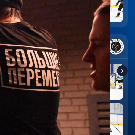
6
:
9