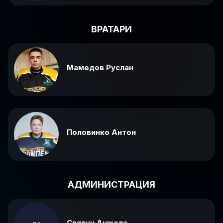
ВРАТАРИ
Мамедов Руслан
Половинко Антон
АДМИНИСТРАЦИЯ
Святун Анжела