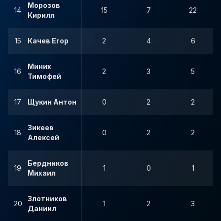
Морозов
14
15
7
22
Кирилл
15
Качев Егор
2
4
6
Миних
16
2
3
5
Тимофей
17
Щукин Антон
0
2
2
Зикеев
18
0
2
2
Алексей
Бердников
19
1
0
1
Михаил
Злотников
20
1
2
3
Даниил