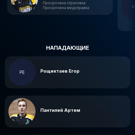
Просрочена страховка
Р
Просрочена медсправка
НАПАДАЮЩИЕ
Рощектаев Егор
РЕ
Пантилей Артем