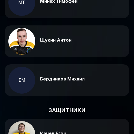
Миних Тимофей
МТ
Щукин Антон
Бердников Михаил
БМ
ЗАЩИТНИКИ
Качев Егор