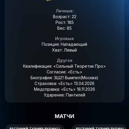
Личные:
Возраст: 22
Рост: 185
Вес: 85
Игровые
Позиция: Нападающий
Хват: Левый
Другое
Квалификация:
<Сильный Теоретик Про>
Согласие:
<Есть>
Биография:
ЗШ21 Вымпел(Москва)
Страховка:
<Есть> 13.04.2026
Медсправка:
<Есть> 18.11.2026
Ударение:
Пантиле́й
МАТЧИ
ВЕСЕННИЙ ТУРНИР РУБИН**
ВЕСЕННИЙ ТУРНИР РУБИН**