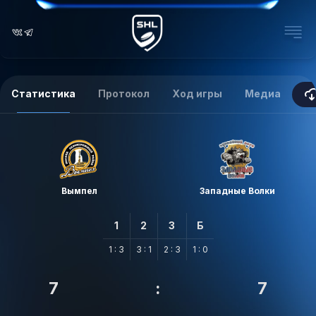
Статистика
Протокол
Ход игры
Медиа
Вымпел
Западные Волки
1
2
3
Б
1 : 3
3 : 1
2 : 3
1 : 0
7
:
7