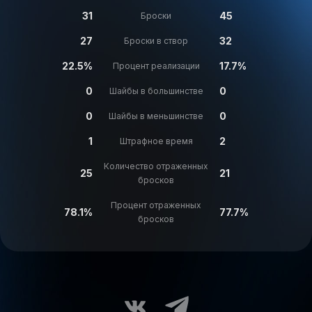
31
45
Броски
27
32
Броски в створ
22.5%
17.7%
Процент реализации
0
0
Шайбы в большинстве
0
0
Шайбы в меньшинстве
1
2
Штрафное время
Количество отраженных
25
21
бросков
Процент отраженных
78.1%
77.7%
бросков