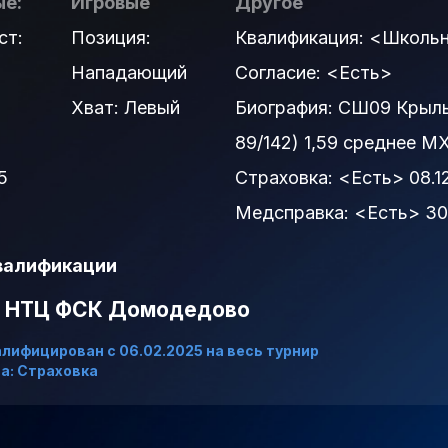
е:
Игровые
Другое
ст:
Позиция:
Квалификация:
<Школьн
Нападающий
Согласие:
<Есть>
Хват: Левый
Биография:
СШ09 Крылья
89/142) 1,59 среднее М
5
Страховка:
<Есть> 08.1
Медсправка:
<Есть> 30
валификации
НТЦ ФСК Домодедово
алифицирован
c 06.02.2025
на весь турнир
а: Страховка