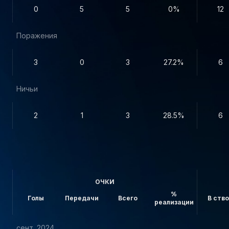
0
5
5
0%
12
Поражения
3
0
3
27.2%
6
Ничьи
2
1
3
28.5%
6
ОЧКИ
%
Голы
Передачи
Всего
В ств
реализации
сент. 2024