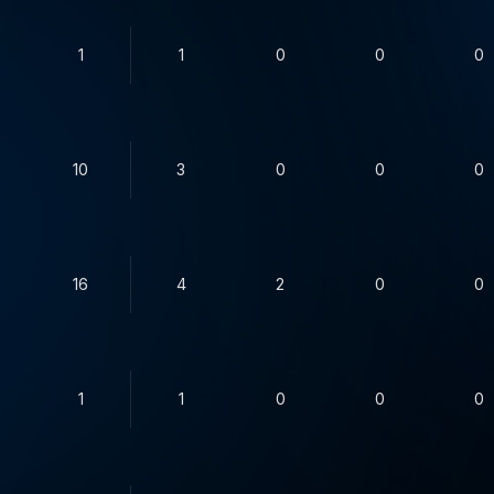
1
1
0
0
0
10
3
0
0
0
16
4
2
0
0
1
1
0
0
0