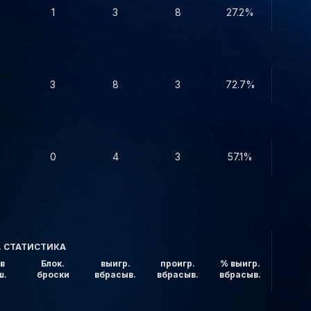
1
3
8
27.2%
3
8
3
72.7%
0
4
3
57.1%
. СТАТИСТИКА
в
Блок.
выигр.
проигр.
% выигр.
ш.
броски
вбрасыв.
вбрасыв.
вбрасыв.