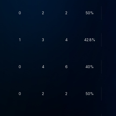
0
2
2
50%
1
3
4
42.8%
0
4
6
40%
0
2
2
50%