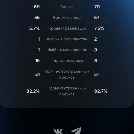
69
79
Броски
55
57
Броски в створ
5.7%
7.5%
Процент реализации
1
2
Шайбы в большинстве
1
0
Шайбы в меньшинстве
15
8
Штрафное время
Количество отраженных
51
51
бросков
Процент отраженных
82.2%
92.7%
бросков