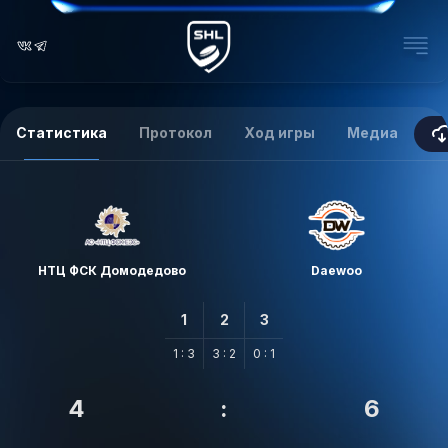
Статистика
Протокол
Ход игры
Медиа
НТЦ ФСК Домодедово
Daewoo
1
2
3
1 : 3
3 : 2
0 : 1
4
:
6