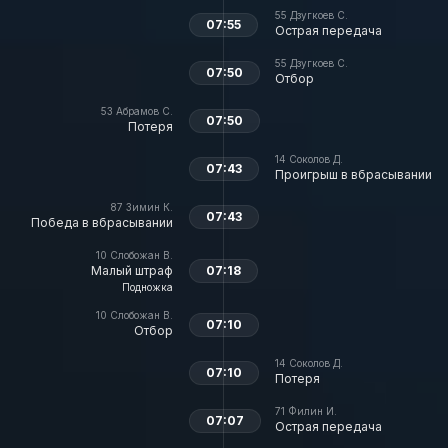
55
Дзугкоев С.
07:55
Острая передача
55
Дзугкоев С.
07:50
Отбор
53
Абрамов С.
07:50
Потеря
14
Соколов Д.
07:43
Проигрыш в вбрасывании
87
Зимин К.
07:43
Победа в вбрасывании
10
Слобожан В.
Малый штраф
07:18
Подножка
10
Слобожан В.
07:10
Отбор
14
Соколов Д.
07:10
Потеря
71
Филин И.
07:07
Острая передача