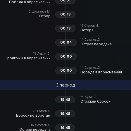
00:31
Победа в вбрасывании
2
Ширганов М.
00:13
Отбор
13
Старов И.
00:13
Потеря
14
Соколов Д.
00:04
Острая передача
19
Левин С.
00:00
Проигрыш в вбрасывании
14
Соколов Д.
00:00
Победа в вбрасывании
3 период
74
Кузин А.
19:48
Отражен бросок
72
Евтеев А.
19:48
Бросок по воротам
16
Жебелев А.
19:45
Острая передача