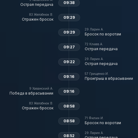
09:38
Острая передача
83
Желобнюк В.
09:29
Отражен бросок
29
Ларин А.
09:29
Бросок по воротам
72
Клюев А.
09:27
Острая передача
29
Ларин А.
09:22
Острая передача
57
Грищенко И.
09:16
Проигрыш в вбрасывании
9
Хаванский А.
09:16
Победа в вбрасывании
83
Желобнюк В.
08:58
Отражен бросок
71
Филин И.
08:58
Бросок по воротам
29
Ларин А.
08:52
Острая передача