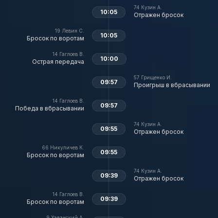
74
Кузин А.
10:05
Отражен бросок
19
Левин С.
10:05
Бросок по воротам
14
Гаглоев В.
10:00
Острая передача
57
Грищенко И.
09:57
Проигрыш в вбрасывании
14
Гаглоев В.
09:57
Победа в вбрасывании
74
Кузин А.
09:55
Отражен бросок
66
Никуличев К.
09:55
Бросок по воротам
74
Кузин А.
09:39
Отражен бросок
14
Гаглоев В.
09:39
Бросок по воротам
9
Хаванский А.