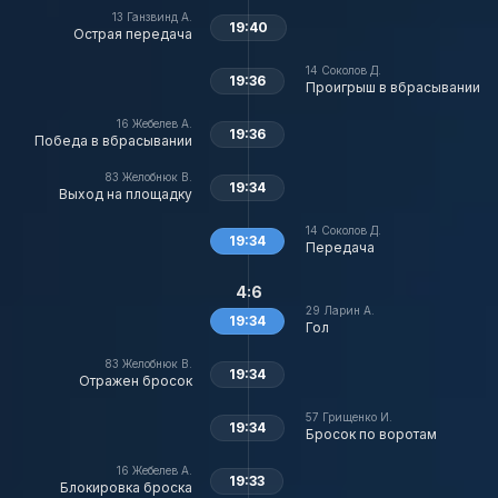
13
Ганзвинд А.
19:40
Острая передача
14
Соколов Д.
19:36
Проигрыш в вбрасывании
16
Жебелев А.
19:36
Победа в вбрасывании
83
Желобнюк В.
19:34
Выход на площадку
14
Соколов Д.
19:34
Передача
4:6
29
Ларин А.
19:34
Гол
83
Желобнюк В.
19:34
Отражен бросок
57
Грищенко И.
19:34
Бросок по воротам
16
Жебелев А.
19:33
Блокировка броска