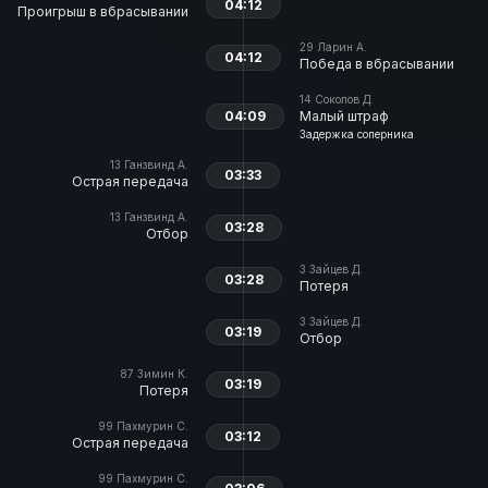
04:12
Проигрыш в вбрасывании
29
Ларин А.
04:12
Победа в вбрасывании
14
Соколов Д.
04:09
Малый штраф
Задержка соперника
13
Ганзвинд А.
03:33
Острая передача
13
Ганзвинд А.
03:28
Отбор
3
Зайцев Д.
03:28
Потеря
3
Зайцев Д.
03:19
Отбор
87
Зимин К.
03:19
Потеря
99
Пахмурин С.
03:12
Острая передача
99
Пахмурин С.