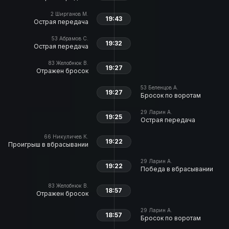
2
Ширганов М.
19:43
Острая передача
53
Абрамов С.
19:32
Острая передача
83
Желобнюк В.
19:27
Отражен бросок
53
Беленцов А.
19:27
Бросок по воротам
29
Ларин А.
19:25
Острая передача
66
Никуличев К.
19:22
Проигрыш в вбрасывании
29
Ларин А.
19:22
Победа в вбрасывании
83
Желобнюк В.
18:57
Отражен бросок
29
Ларин А.
18:57
Бросок по воротам