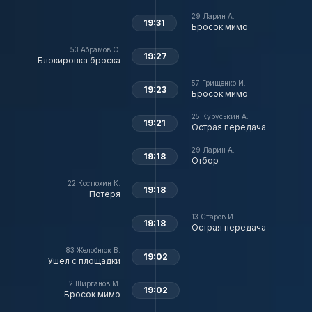
29
Ларин А.
19:31
Бросок мимо
53
Абрамов С.
19:27
Блокировка броска
57
Грищенко И.
19:23
Бросок мимо
25
Куруськин А.
19:21
Острая передача
29
Ларин А.
19:18
Отбор
22
Костюхин К.
19:18
Потеря
13
Старов И.
19:18
Острая передача
83
Желобнюк В.
19:02
Ушел с площадки
2
Ширганов М.
19:02
Бросок мимо