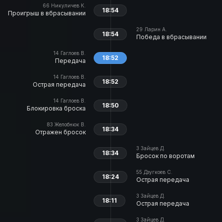
66
Никуличев К.
18:54
Проигрыш в вбрасывании
29
Ларин А.
18:54
Победа в вбрасывании
14
Гаглоев В.
18:52
Передача
14
Гаглоев В.
18:52
Острая передача
14
Гаглоев В.
18:50
Блокировка броска
83
Желобнюк В.
18:34
Отражен бросок
3
Зайцев Д.
18:34
Бросок по воротам
55
Дзугкоев С.
18:24
Острая передача
3
Зайцев Д.
18:11
Острая передача
3
Зайцев Д.