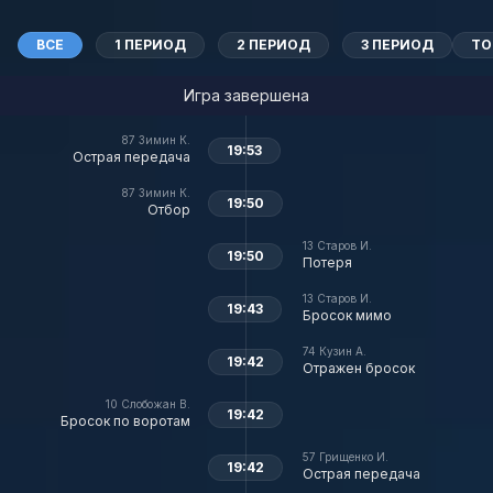
ВСЕ
1 ПЕРИОД
2 ПЕРИОД
3 ПЕРИОД
ТО
Игра завершена
87
Зимин К.
19:53
Острая передача
87
Зимин К.
19:50
Отбор
13
Старов И.
19:50
Потеря
13
Старов И.
19:43
Бросок мимо
74
Кузин А.
19:42
Отражен бросок
10
Слобожан В.
19:42
Бросок по воротам
57
Грищенко И.
19:42
Острая передача