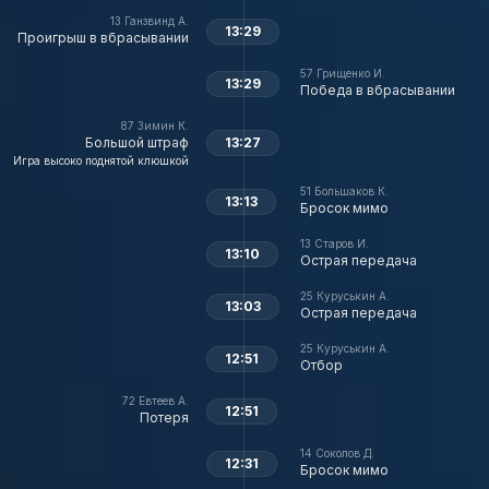
13
Ганзвинд А.
13:29
Проигрыш в вбрасывании
57
Грищенко И.
13:29
Победа в вбрасывании
87
Зимин К.
Большой штраф
13:27
Игра высоко поднятой клюшкой
51
Большаков К.
13:13
Бросок мимо
13
Старов И.
13:10
Острая передача
25
Куруськин А.
13:03
Острая передача
25
Куруськин А.
12:51
Отбор
72
Евтеев А.
12:51
Потеря
14
Соколов Д.
12:31
Бросок мимо