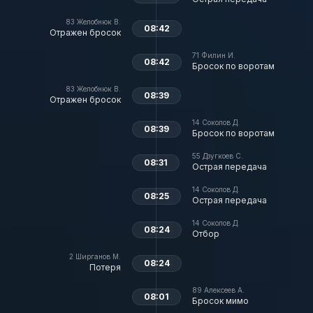
83
Желобнюк В.
08:42
Отражен бросок
71
Филин И.
08:42
Бросок по воротам
83
Желобнюк В.
08:39
Отражен бросок
14
Соколов Д.
08:39
Бросок по воротам
55
Дзугкоев С.
08:31
Острая передача
14
Соколов Д.
08:25
Острая передача
14
Соколов Д.
08:24
Отбор
2
Ширганов М.
08:24
Потеря
89
Алексеев А.
08:01
Бросок мимо