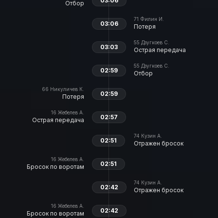
03:06
Отбор
71
Филин И.
03:06
Потеря
55
Дзугкоев С.
03:03
Острая передача
55
Дзугкоев С.
02:59
Отбор
66
Никуличев К.
02:59
Потеря
16
Жебелев А.
02:57
Острая передача
74
Кузин А.
02:51
Отражен бросок
16
Жебелев А.
02:51
Бросок по воротам
74
Кузин А.
02:42
Отражен бросок
16
Жебелев А.
02:42
Бросок по воротам