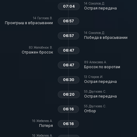
14
Соколов Д.
07:04
Острая передача
14
Гаглоев В.
06:57
Проигрыш в вбрасывании
14
Соколов Д.
06:57
Победа в вбрасывании
83
Желобнюк В.
06:47
Отражен бросок
89
Алексеев А.
06:47
Бросок по воротам
13
Старов И.
06:30
Острая передача
55
Дзугкоев С.
06:20
Острая передача
55
Дзугкоев С.
06:16
Отбор
16
Жебелев А.
06:16
Потеря
16
Жебелев А.