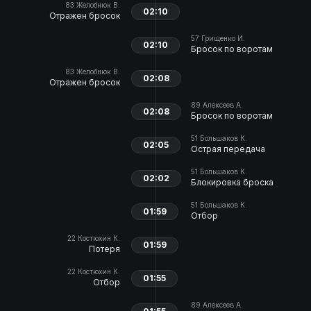
83
Желобнюк В.
02:10
Отражен бросок
57
Грищенко И.
02:10
Бросок по воротам
83
Желобнюк В.
02:08
Отражен бросок
89
Алексеев А.
02:08
Бросок по воротам
51
Большаков К.
02:05
Острая передача
51
Большаков К.
02:02
Блокировка броска
51
Большаков К.
01:59
Отбор
22
Костюхин К.
01:59
Потеря
22
Костюхин К.
01:55
Отбор
89
Алексеев А.