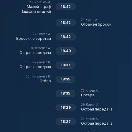
2
Ширганов М.
Малый штраф
18:42
Задержка клюшкой
74
Кузин А.
18:42
Отражен бросок
72
Евтеев А.
18:42
Бросок по воротам
16
Жебелев А.
18:40
Острая передача
66
Никуличев К.
18:37
Острая передача
66
Никуличев К.
18:35
Отбор
72
Клюев А.
18:35
Потеря
29
Ларин А.
18:29
Острая передача
72
Клюев А.
18:27
Острая передача