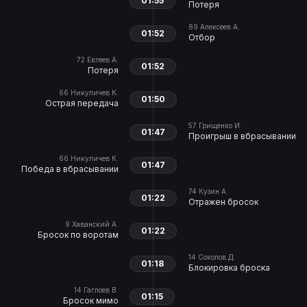
01:55
Потеря
89
Алексеев А.
01:52
Отбор
72
Евтеев А.
01:52
Потеря
66
Никуличев К.
01:50
Острая передача
57
Грищенко И.
01:47
Проигрыш в вбрасывании
66
Никуличев К.
01:47
Победа в вбрасывании
74
Кузин А.
01:22
Отражен бросок
9
Хаванский А.
01:22
Бросок по воротам
14
Соколов Д.
01:18
Блокировка броска
14
Гаглоев В.
01:15
Бросок мимо