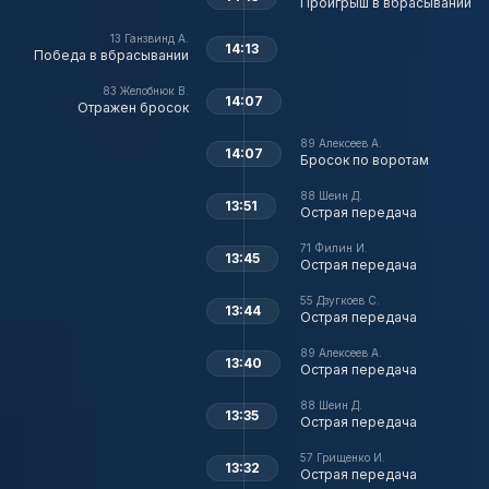
Проигрыш в вбрасывании
13
Ганзвинд А.
14:13
Победа в вбрасывании
83
Желобнюк В.
14:07
Отражен бросок
89
Алексеев А.
14:07
Бросок по воротам
88
Шеин Д.
13:51
Острая передача
71
Филин И.
13:45
Острая передача
55
Дзугкоев С.
13:44
Острая передача
89
Алексеев А.
13:40
Острая передача
88
Шеин Д.
13:35
Острая передача
57
Грищенко И.
13:32
Острая передача