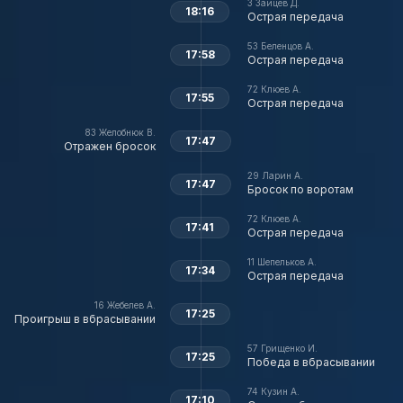
3
Зайцев Д.
18:16
Острая передача
53
Беленцов А.
17:58
Острая передача
72
Клюев А.
17:55
Острая передача
83
Желобнюк В.
17:47
Отражен бросок
29
Ларин А.
17:47
Бросок по воротам
72
Клюев А.
17:41
Острая передача
11
Шепельков А.
17:34
Острая передача
16
Жебелев А.
17:25
Проигрыш в вбрасывании
57
Грищенко И.
17:25
Победа в вбрасывании
74
Кузин А.
17:10