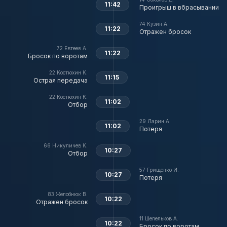
11:42
Проигрыш в вбрасывании
74
Кузин А.
11:22
Отражен бросок
72
Евтеев А.
11:22
Бросок по воротам
22
Костюхин К.
11:15
Острая передача
22
Костюхин К.
11:02
Отбор
29
Ларин А.
11:02
Потеря
66
Никуличев К.
10:27
Отбор
57
Грищенко И.
10:27
Потеря
83
Желобнюк В.
10:22
Отражен бросок
11
Шепельков А.
10:22
Бросок по воротам