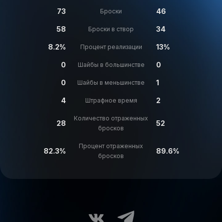
73
46
Броски
58
34
Броски в створ
8.2%
13%
Процент реализации
0
0
Шайбы в большинстве
0
1
Шайбы в меньшинстве
4
2
Штрафное время
Количество отраженных
28
52
бросков
Процент отраженных
82.3%
89.6%
бросков