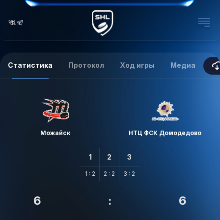
Статистика
Протокол
Ход игры
Медиа
Можайск
НТЦ ФСК Домодедово
1
2
3
1 : 2
2 : 2
3 : 2
6
:
6