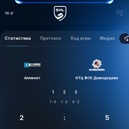
Статистика
Протокол
Ход игры
Медиа
Аллмонт
НТЦ ФСК Домодедово
1
2
3
1 : 0
1 : 3
0 : 2
2
:
5