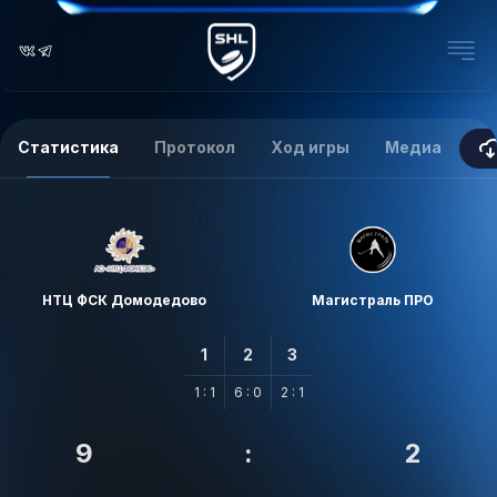
Статистика
Протокол
Ход игры
Медиа
НТЦ ФСК Домодедово
Магистраль ПРО
1
2
3
1 : 1
6 : 0
2 : 1
9
:
2