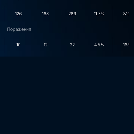
126
163
289
11.7%
810
Поражения
10
12
22
4.5%
163
Ничьи
10
10
20
9.6%
71
ПО МЕСЯЦАМ
ОЧКИ
%
Голы
Передачи
Всего
В створ
реализации
сент. 2024