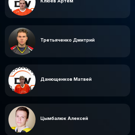
Клюев Артем
Третьяченко Дмитрий
Данющенков Матвей
Цымбалюк Алексей