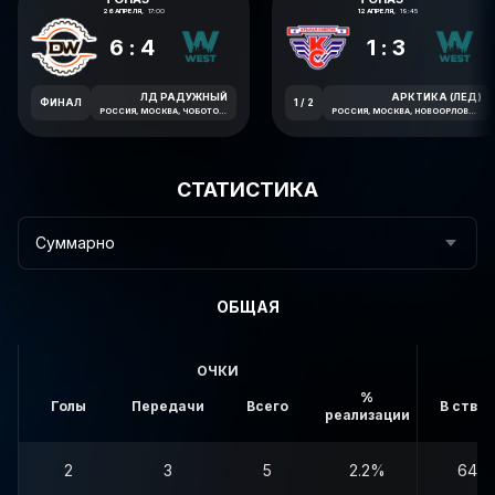
26 АПРЕЛЯ,
17:00
12 АПРЕЛЯ,
19:45
6:4
1:3
ЛД РАДУЖНЫЙ
АРКТИКА (ЛЕД)
ФИНАЛ
1 / 2
РОССИЯ, МОСКВА, ЧОБОТОВСКАЯ УЛИЦА, 6
РОССИЯ, МОСКВА, НОВООРЛОВСКАЯ УЛИЦА, 7В
СТАТИСТИКА
Суммарно
ОБЩАЯ
ОЧКИ
%
Голы
Передачи
Всего
В створ
реализации
2
3
5
2.2%
64