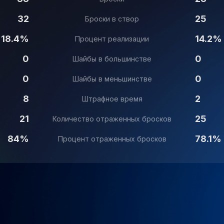
32
25
Броски в створ
18.4%
14.2%
Процент реализации
0
0
Шайбы в большинстве
0
0
Шайбы в меньшинстве
8
2
Штрафное время
21
25
Количество отраженных бросков
84%
78.1%
Процент отраженных бросков