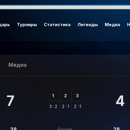
дарь
Турниры
Статистика
Легенды
Медиа
Н
Медиа
7
4
1
2
3
3 : 2
2 : 1
2 : 1
38
28
Броски