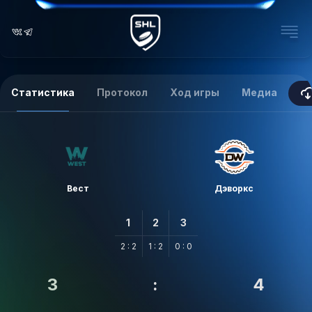
Статистика
Протокол
Ход игры
Медиа
Вест
Дэворкс
1
2
3
2 : 2
1 : 2
0 : 0
3
:
4