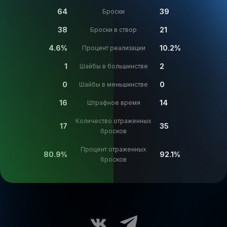
64
39
Броски
38
21
Броски в створ
4.6%
10.2%
Процент реализации
1
2
Шайбы в большинстве
0
0
Шайбы в меньшинстве
16
14
Штрафное время
Количество отраженных
17
35
бросков
Процент отраженных
80.9%
92.1%
бросков