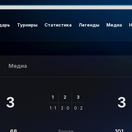
дарь
Турниры
Статистика
Легенды
Медиа
Н
Медиа
3
3
1
2
3
1 : 1
2 : 0
0 : 2
68
101
Броски