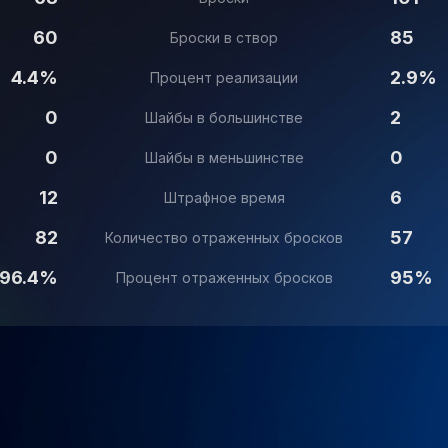
60
85
Броски в створ
4.4%
2.9%
Процент реализации
0
2
Шайбы в большинстве
0
0
Шайбы в меньшинстве
12
6
Штрафное время
82
57
Количество отраженных бросков
96.4%
95%
Процент отраженных бросков