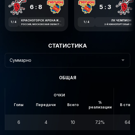
6:8
5:3
КРАСНОГОРСК АРЕНА ИМЕНИ В.В. ПЕТРОВА
ЛК ЧЕМПИОН
1 / 4
1 / 4
РОССИЯ, МОСКОВСКАЯ ОБЛАСТЬ, КРАСНОГОРСК, ЛЕСНАЯ УЛИЦА, 1А
2-Й ЮЖНОПОРТОВЫЙ 2
СТАТИСТИКА
Суммарно
ОБЩАЯ
ОЧКИ
%
Голы
Передачи
Всего
В створ
реализации
6
4
10
7.2%
64