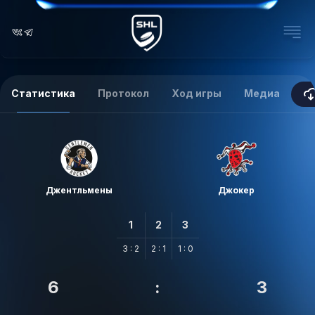
Статистика
Протокол
Ход игры
Медиа
Джентльмены
Джокер
1
2
3
3 : 2
2 : 1
1 : 0
6
:
3