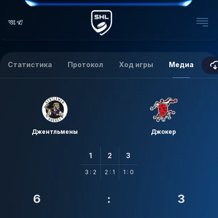
Статистика
Протокол
Ход игры
Медиа
Джентльмены
Джокер
1
2
3
3 : 2
2 : 1
1 : 0
6
:
3