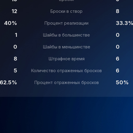
12
8
Броски в створ
40%
33.3
Процент реализации
1
0
Шайбы в большинстве
0
0
Шайбы в меньшинстве
8
6
Штрафное время
5
6
Количество отраженных бросков
62.5%
50%
Процент отраженных бросков