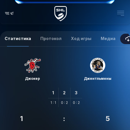
Статистика
Протокол
Ход игры
Медиа
Джокер
Джентльмены
1
2
3
1 : 1
0 : 2
0 : 2
1
:
5