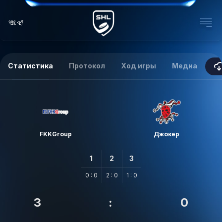
Статистика
Протокол
Ход игры
Медиа
FKKGroup
Джокер
1
2
3
0 : 0
2 : 0
1 : 0
3
:
0