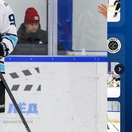
6
:
9