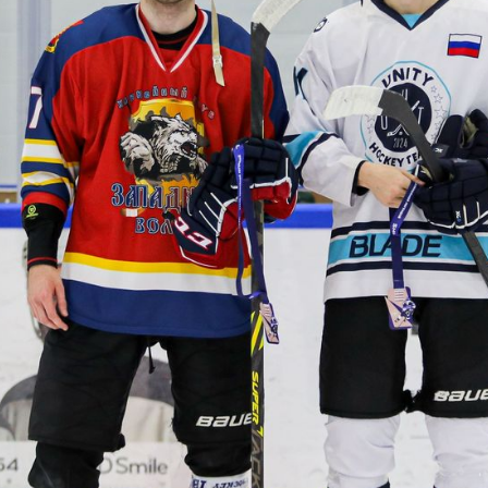
1
:
8