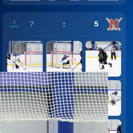
7
:
5