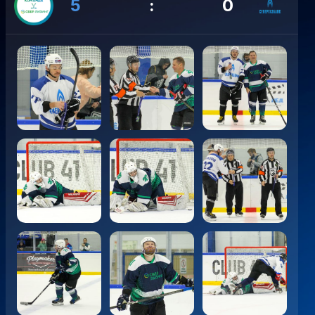
5
:
0