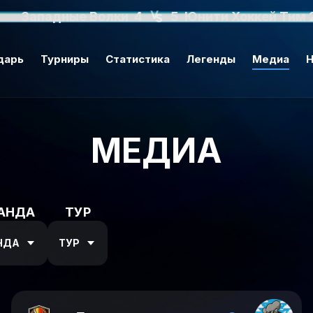
Западные Волки
4
5
Юнити Хоккей Тим 
дарь
Турниры
Статистика
Легенды
Медиа
Н
МЕДИА
АНДА
ТУР
НДА
ТУР