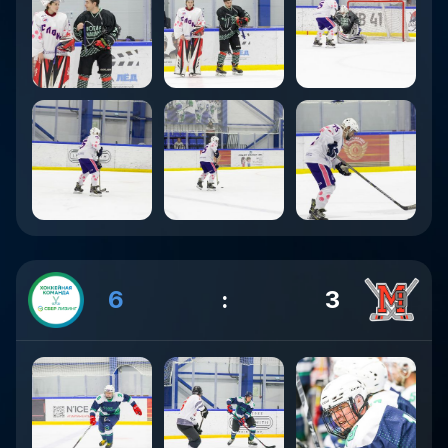
6
:
3