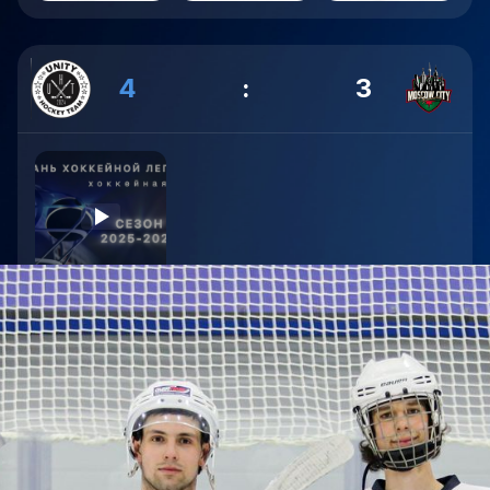
4
:
3