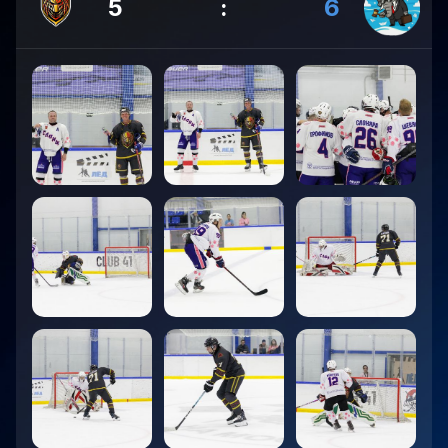
5
:
6