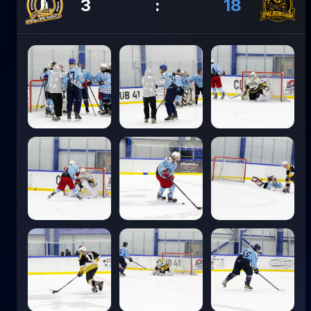
3
:
18