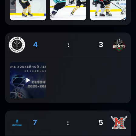
4
:
3
7
:
5