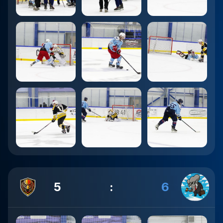
5
:
6