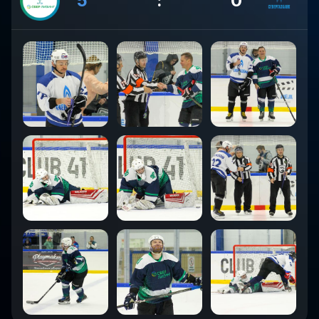
5
:
0