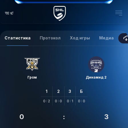
Статистика
Протокол
Ход игры
Медиа
Гром
Динамид 2
1
2
3
Б
0 : 2
0 : 0
0 : 1
0 : 0
0
:
3