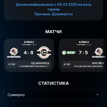
Дисквалифицирован
c 06.02.2025
на весь
турнир
Причина: Документы
МАТЧИ
АЛМАЗ
АЛМАЗ
20 ОКТЯБРЯ,
19:00
12 ОКТЯБРЯ,
19:00
4:6
7:5
ЛД АВАНГАРД
АРКТИКА
5 ТУР
4 ТУР
2-Я КОММУНИСТИЧЕСКАЯ УЛ., 2, МИКРОРАЙОН СЕВЕРНЫЙ, ДОМОДЕДОВО
РОССИЯ, МОСКВА, НОВООРЛОВСКАЯ УЛИЦА, 7В
СТАТИСТИКА
Суммарно