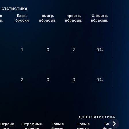
. СТАТИСТИКА
в
Блок.
выигр.
проигр.
% выигр.
ш.
броски
вбрасыв.
вбрасыв.
вбрасыв.
1
0
2
0%
2
0
0
0%
ДОП. СТАТИСТИКА
ыграно
Штрафные
Голы в
Голы в
Блок.
игр
минуты
больш.
меньш.
броски
в