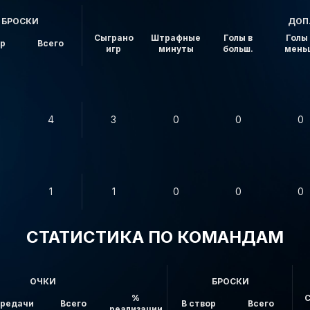
БРОСКИ
ДОП
Сыграно
Штрафные
Голы в
Голы 
ор
Всего
игр
минуты
больш.
мень
4
3
0
0
0
1
1
0
0
0
СТАТИСТИКА ПО КОМАНДАМ
ОЧКИ
БРОСКИ
%
С
редачи
Всего
В створ
Всего
реализации