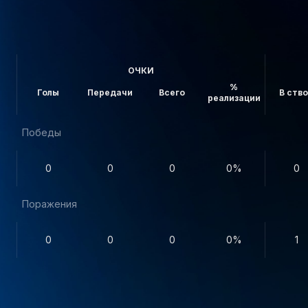
ОЧКИ
%
Голы
Передачи
Всего
В ств
реализации
Победы
0
0
0
0%
0
Поражения
0
0
0
0%
1