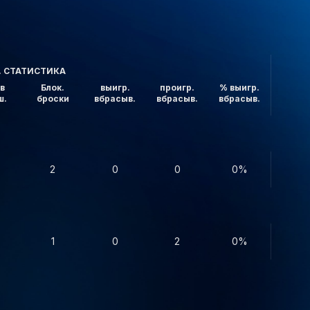
. СТАТИСТИКА
в
Блок.
выигр.
проигр.
% выигр.
ш.
броски
вбрасыв.
вбрасыв.
вбрасыв.
2
0
0
0%
1
0
2
0%