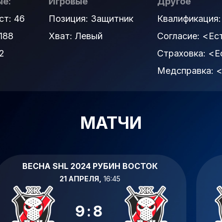
е:
Игровые
Другое
ст: 46
Позиция: Защитник
Квалификация
188
Хват: Левый
Согласие:
<Ес
2
Страховка:
<Е
Медсправка:
<
МАТЧИ
ВЕСНА SHL 2024 РУБИН ВОСТОК
21 АПРЕЛЯ,
16:45
9:8