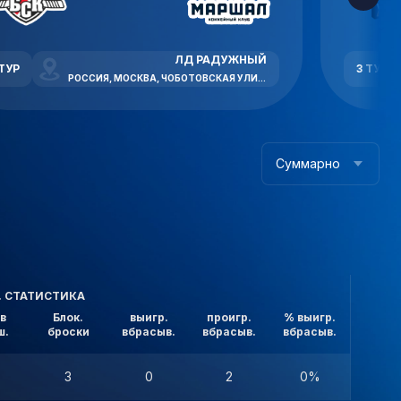
ЛД РАДУЖНЫЙ
 ТУР
3 ТУР
РОССИЯ, МОСКВА, ЧОБОТОВСКАЯ УЛИЦА, 6
Суммарно
. СТАТИСТИКА
в
Блок.
выигр.
проигр.
% выигр.
ш.
броски
вбрасыв.
вбрасыв.
вбрасыв.
3
0
2
0%