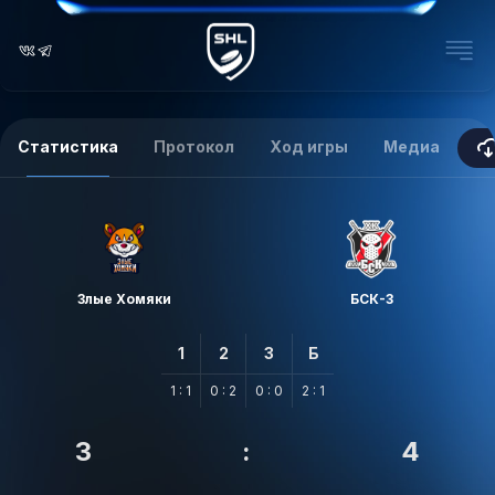
Статистика
Протокол
Ход игры
Медиа
Злые Хомяки
БСК-3
1
2
3
Б
1 : 1
0 : 2
0 : 0
2 : 1
3
:
4