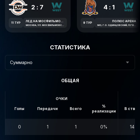
2:7
4:1
ЛЕД НА МОСФИЛЬМОВСКОЙ
ПОЛЮС АРЕНА
11 ТУР
9 ТУР
МОСКВА, УЛ. МОСФИЛЬМОВСКАЯ 41К2
МО, Г.О. ОДИНЦОВСКИЙ, П.ГОРКИ-2, СООР. 23
СТАТИСТИКА
Суммарно
ОБЩАЯ
ОЧКИ
%
Голы
Передачи
Всего
В створ
реализации
0
1
1
0%
14