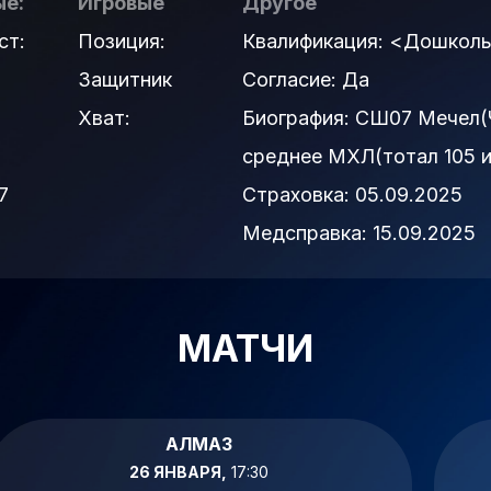
е:
Игровые
Другое
ст:
Позиция:
Квалификация:
<Дошколь
Защитник
Согласие:
Да
Хват:
Биография:
СШ07 Мечел(Ч
среднее МХЛ(тотал 105 и
7
Страховка:
05.09.2025
Медсправка:
15.09.2025
МАТЧИ
АЛМАЗ
26 ЯНВАРЯ,
17:30