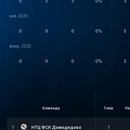
0
3
3
0%
3
янв. 2025
0
0
0
0%
5
февр. 2025
0
0
0
0%
2
Команда
Голы
Пе
1
НТЦ ФСК Домодедово
1