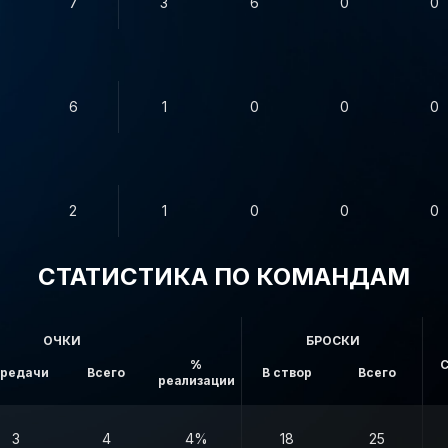
7
3
6
0
0
6
1
0
0
0
2
1
0
0
0
СТАТИСТИКА ПО КОМАНДАМ
ОЧКИ
БРОСКИ
%
С
редачи
Всего
В створ
Всего
реализации
3
4
4%
18
25