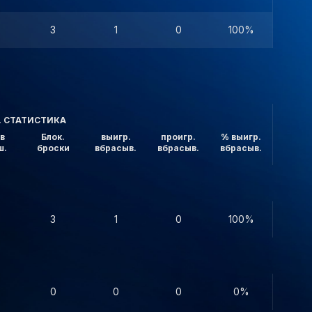
3
1
0
100%
. СТАТИСТИКА
в
Блок.
выигр.
проигр.
% выигр.
ш.
броски
вбрасыв.
вбрасыв.
вбрасыв.
3
1
0
100%
0
0
0
0%