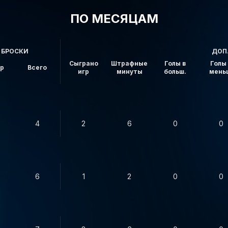
ПО МЕСЯЦАМ
БРОСКИ
ДОП
Сыграно
Штрафные
Голы в
Голы 
ор
Всего
игр
минуты
больш.
мень
4
2
6
0
0
6
1
2
0
0