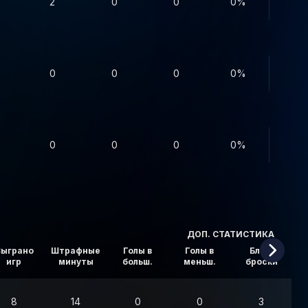
2
0
0
0%
0
0
0
0%
0
0
0
0%
ДОП. СТАТИСТИКА
ыграно
Штрафные
Голы в
Голы в
Блок.
игр
минуты
больш.
меньш.
броски
в
8
14
0
0
3