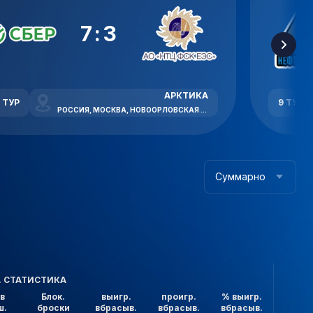
7:3
АРКТИКА
1 ТУР
9 ТУР
РОССИЯ, МОСКВА, НОВООРЛОВСКАЯ УЛИЦА, 7В
Суммарно
. СТАТИСТИКА
в
Блок.
выигр.
проигр.
% выигр.
ш.
броски
вбрасыв.
вбрасыв.
вбрасыв.