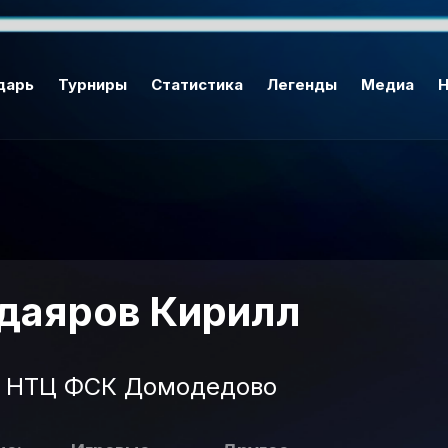
дарь
Турниры
Статистика
Легенды
Медиа
Н
даяров Кирилл
НТЦ ФСК Домодедово