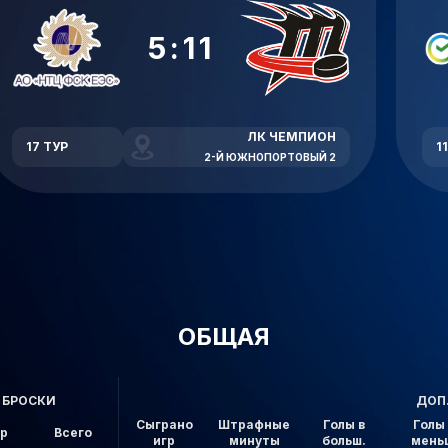
5:11
ЛК ЧЕМПИОН
17 ТУР
1
2-Й ЮЖНОПОРТОВЫЙ 2
ОБЩАЯ
БРОСКИ
ДОП
Сыграно
Штрафные
Голы в
Голы 
ор
Всего
игр
минуты
больш.
мень