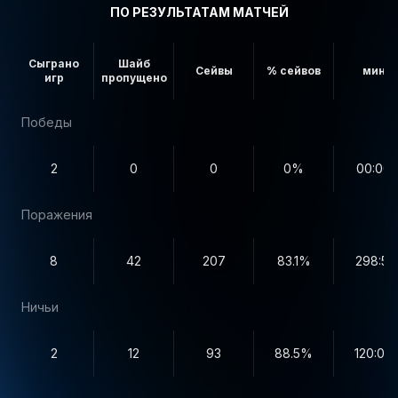
ПО РЕЗУЛЬТАТАМ МАТЧЕЙ
Сыграно
Шайб
Сейвы
% сейвов
мин
игр
пропущено
Победы
2
0
0
0%
00:00
Поражения
8
42
207
83.1%
298:51
Ничьи
2
12
93
88.5%
120:00