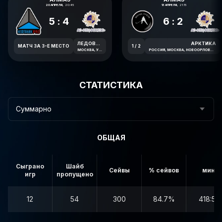
20 АПРЕЛЯ,
20:45
13 АПРЕЛЯ,
21:15
5:4
6:2
ЛЕДОВАЯ АРЕНА СОЛНЦЕВО
АРКТИКА
МАТЧ ЗА 3-Е МЕСТО
1 / 2
МОСКВА, УЛИЦА АВИАТОРОВ, 7А
РОССИЯ, МОСКВА, НОВООРЛОВСКАЯ УЛИЦА, 7В
СТАТИСТИКА
Суммарно
ОБЩАЯ
Сыграно
Шайб
Сейвы
% сейвов
мин
игр
пропущено
12
54
300
84.7%
418:51