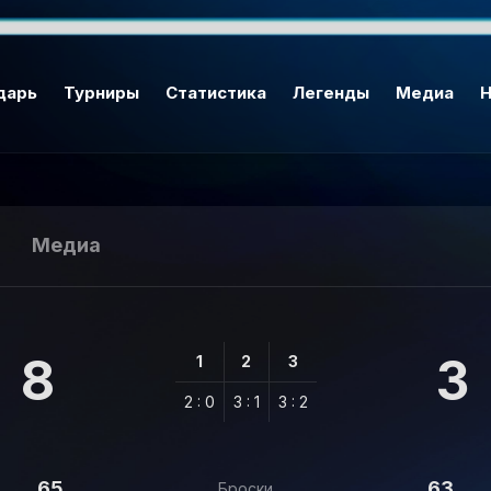
дарь
Турниры
Статистика
Легенды
Медиа
Н
Медиа
8
3
1
2
3
2 : 0
3 : 1
3 : 2
65
63
Броски