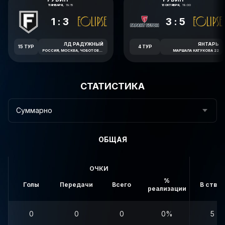
11 ЯНВАРЯ,
19:15
13 ОКТЯБРЯ,
19:00
1:3
3:5
ЛД РАДУЖНЫЙ
ЯНТАРЬ
15 ТУР
4 ТУР
РОССИЯ, МОСКВА, ЧОБОТОВСКАЯ УЛИЦА, 6
МАРШАЛА КАТУКОВА 22
СТАТИСТИКА
Суммарно
ОБЩАЯ
ОЧКИ
%
Голы
Передачи
Всего
В створ
реализации
0
0
0
0%
5