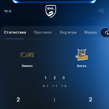
Статистика
Протокол
Ход игры
Медиа
Эклипс
Баzzа
1
2
3
0 : 1
1 : 1
1 : 0
2
:
2