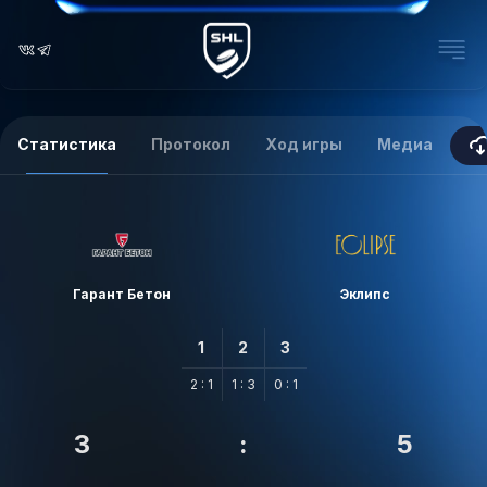
Статистика
Протокол
Ход игры
Медиа
Гарант Бетон
Эклипс
1
2
3
2 : 1
1 : 3
0 : 1
3
:
5