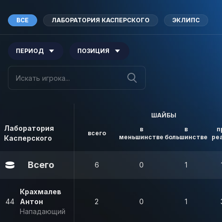
ВСЕ
ЛАБОРАТОРИЯ КАСПЕРСКОГО
ЭКЛИПС
ПЕРИОД
ПОЗИЦИЯ
ШАЙБЫ
Лаборатория
в
в
п
всего
меньшинстве
большинстве
ре
Касперского
Всего
6
0
1
Крахмалев
44
Антон
2
0
1
Нападающий