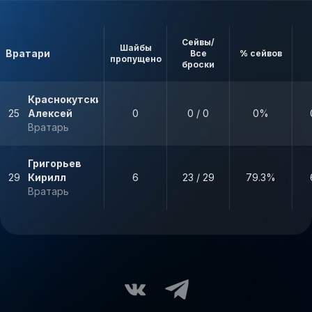
Сейвы/
Шайбы
Вратари
Все
% сейвов
пропущено
броски
Краснокутский
25
Алексей
0
0 / 0
0%
Вратарь
Григорьев
29
Кирилл
6
23 / 29
79.3%
Вратарь