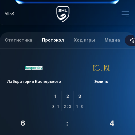
Статистика
Протокол
Ход игры
Медиа
Лаборатория Касперского
Эклипс
1
2
3
3 : 1
2 : 0
1 : 3
6
:
4