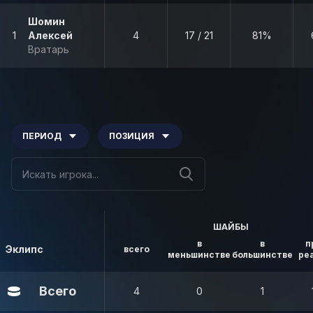
Шомин
1
Алексей
4
17 / 21
81%
Вратарь
ПЕРИОД
ПОЗИЦИЯ
ШАЙБЫ
в
в
п
Эклипс
всего
меньшинстве
большинстве
ре
Всего
4
0
1