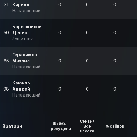
31
Кирилл
0
0
0
Нападающий
Барышников
50
Денис
0
0
0
Защитник
Герасимов
85
Михаил
0
0
0
Нападающий
Крюков
98
Андрей
0
0
0
Нападающий
Сейвы/
Шайбы
Вратари
Все
% сейвов
пропущено
броски