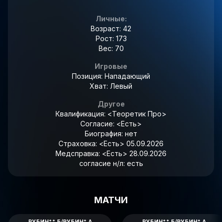
Личные:
Возраст: 42
Рост: 173
Вес: 70
Игровые
Позиция: Нападающий
Хват: Левый
Другое
Квалификация:
<Теоретик Про>
Согласие:
<Есть>
Биография:
нет
Страховка:
<Есть> 05.09.2026
Медсправка:
<Есть> 28.09.2026
согласие н/л:
есть
МАТЧИ
РУБИН** Б/РУБИН* А
РУБИН** Б/РУБИН* А