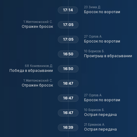
23
Зима Д.
17:14
Бросок по воротам
1
Желтоножский С.
17:05
Отражен бросок
27
Орлов А.
17:05
Бросок по воротам
10
Борисов Б.
16:50
Проигрыш в вбрасывании
68
Кожевников Д.
16:50
Победа в вбрасывании
1
Желтоножский С.
16:47
Отражен бросок
27
Орлов А.
16:47
Бросок по воротам
10
Борисов Б.
16:47
Острая передача
21
Ермаков А.
16:39
Острая передача