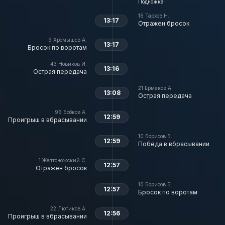
Подножка
16
Тархов Н.
13:17
Отражен бросок
9
Хромышев А.
13:17
Бросок по воротам
43
Новиков И.
13:16
Острая передача
21
Ермаков А.
13:08
Острая передача
96
Бобков А.
12:59
Проигрыш в вбрасывании
10
Борисов Б.
12:59
Победа в вбрасывании
1
Желтоножский С.
12:57
Отражен бросок
10
Борисов Б.
12:57
Бросок по воротам
22
Лютиков А.
12:56
Проигрыш в вбрасывании