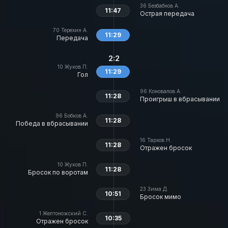
36
Безбабнов А.
11:47
Острая передача
70
Терехин А.
11:29
Передача
2:2
10
Жуков П.
11:29
Гол
96
Коновалов А.
11:28
Проигрыш в вбрасывании
96
Бобков А.
11:28
Победа в вбрасывании
16
Тархов Н.
11:28
Отражен бросок
10
Жуков П.
11:28
Бросок по воротам
23
Зима Д.
10:51
Бросок мимо
1
Желтоножский С.
10:35
Отражен бросок