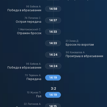
96
Бобков А.
14:58
Победа в вбрасывании
74
Потапов С.
14:37
Острая передача
1
Желтоножский С.
14:33
Отражен бросок
23
Зима Д.
14:33
Бросок по воротам
96
Коновалов А.
14:24
Проигрыш в вбрасывании
96
Бобков А.
14:24
Победа в вбрасывании
70
Терехин А.
14:19
Передача
3:2
10
Жуков П.
14:19
Гол
22
Лютиков А.
14:15