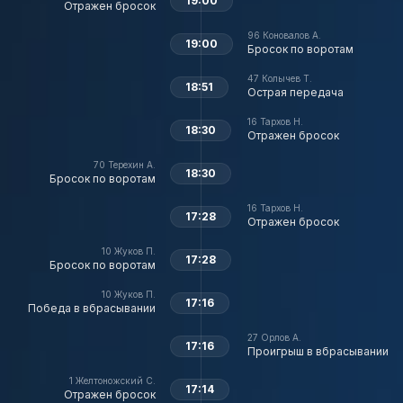
19:00
Отражен бросок
96
Коновалов А.
19:00
Бросок по воротам
47
Колычев Т.
18:51
Острая передача
16
Тархов Н.
18:30
Отражен бросок
70
Терехин А.
18:30
Бросок по воротам
16
Тархов Н.
17:28
Отражен бросок
10
Жуков П.
17:28
Бросок по воротам
10
Жуков П.
17:16
Победа в вбрасывании
27
Орлов А.
17:16
Проигрыш в вбрасывании
1
Желтоножский С.
17:14
Отражен бросок