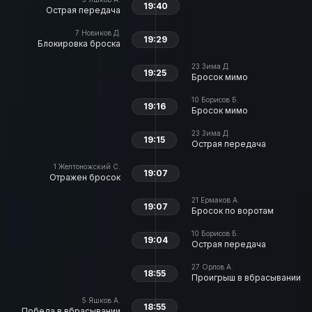
19:40
Острая передача
7
Новиков Д.
19:29
Блокировка броска
23
Зима Д.
19:25
Бросок мимо
10
Борисов Б.
19:16
Бросок мимо
23
Зима Д.
19:15
Острая передача
1
Желтоножский С.
19:07
Отражен бросок
21
Ермаков А.
19:07
Бросок по воротам
10
Борисов Б.
19:04
Острая передача
27
Орлов А.
18:55
Проигрыш в вбрасывании
5
Яшков А.
18:55
Победа в вбрасывании