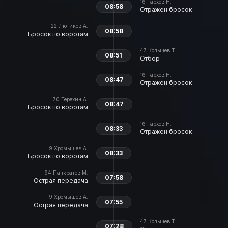
16
Тархов Н.
08:58
Отражен бросок
22
Лютиков А.
08:58
Бросок по воротам
47
Колычев Т.
08:51
Отбор
16
Тархов Н.
08:47
Отражен бросок
70
Терехин А.
08:47
Бросок по воротам
16
Тархов Н.
08:33
Отражен бросок
9
Хромышев А.
08:33
Бросок по воротам
94
Панкратов М.
07:58
Острая передача
9
Хромышев А.
07:55
Острая передача
47
Колычев Т.
07:28