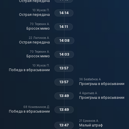
Острая передача
10
Жуков П.
14:14
Острая передача
70
Терехин А.
14:11
Бросок мимо
22
Лютиков А.
14:08
Острая передача
70
Терехин А.
14:03
Бросок мимо
10
Жуков П.
13:57
Победа в вбрасывании
36
Безбабнов А.
13:57
Проигрыш в вбрасывании
4
Адильев А.
13:49
Проигрыш в вбрасывании
68
Кожевников Д.
13:49
Победа в вбрасывании
21
Ермаков А.
13:47
Малый штраф