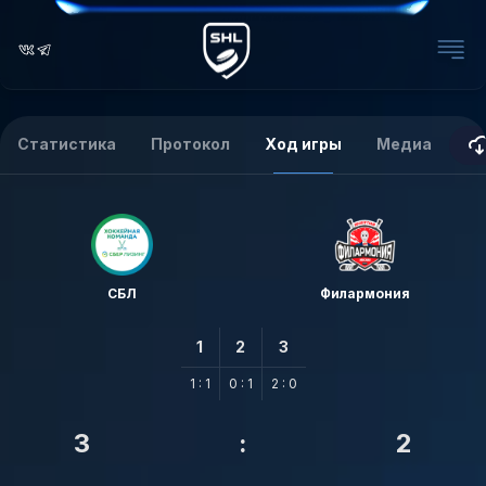
Статистика
Протокол
Ход игры
Медиа
СБЛ
Филармония
1
2
3
1 : 1
0 : 1
2 : 0
3
:
2