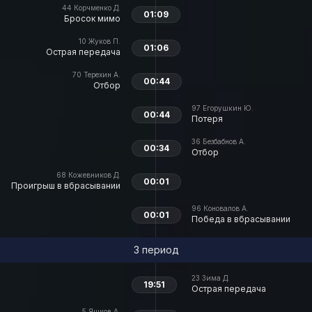
44
Корчменко Д.
01:09
Бросок мимо
10
Жуков П.
01:06
Острая передача
70
Терехин А.
00:44
Отбор
97
Егорушкин Ю.
00:44
Потеря
36
Безбабнов А.
00:34
Отбор
68
Кожевников Д.
00:01
Проигрыш в вбрасывании
96
Коновалов А.
00:01
Победа в вбрасывании
3 период
23
Зима Д.
19:51
Острая передача
5
Яшков А.