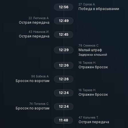
27
Орлов А.
12:56
Победа в вбрасывании
22
Лютиков А.
12:49
Острая передача
43
Новиков И.
12:45
Острая передача
78
Семенов С.
12:29
Малый штраф
Задержка клюшкой
16
Тархов Н.
12:26
Отражен бросок
96
Бобков А.
12:26
Бросок по воротам
16
Тархов Н.
12:24
Отражен бросок
74
Потапов С.
12:24
Бросок по воротам
47
Колычев Т.
11:48
Острая передача