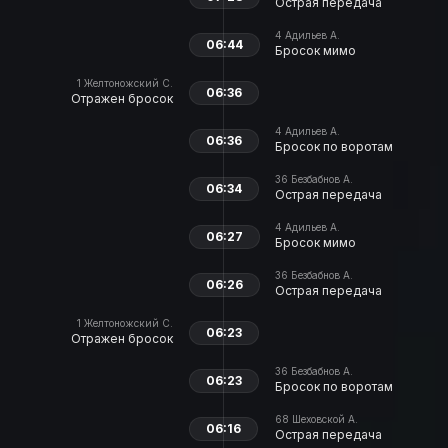
Острая передача
4
Адильев А.
06:44
Бросок мимо
1
Желтоножский С.
06:36
Отражен бросок
4
Адильев А.
06:36
Бросок по воротам
36
Безбабнов А.
06:34
Острая передача
4
Адильев А.
06:27
Бросок мимо
36
Безбабнов А.
06:26
Острая передача
1
Желтоножский С.
06:23
Отражен бросок
36
Безбабнов А.
06:23
Бросок по воротам
68
Шеховской А.
06:16
Острая передача