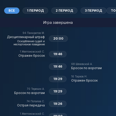
ВСЕ
1 ПЕРИОД
2 ПЕРИОД
3 ПЕРИОД
ТО
Игра завершена
94
Панкратов М.
Дисциплинарный штраф
20:00
Оскорбление судей и
неспортивное поведение
1
Желтоножский С.
19:46
Отражен бросок
68
Шеховской А.
19:46
Бросок по воротам
16
Тархов Н.
19:29
Отражен бросок
70
Терехин А.
19:29
Бросок по воротам
74
Потапов С.
19:26
Острая передача
1
Желтоножский С.