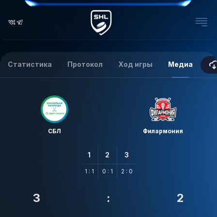
Статистика
Протокол
Ход игры
Медиа
СБЛ
Филармония
1
2
3
1 : 1
0 : 1
2 : 0
3
:
2