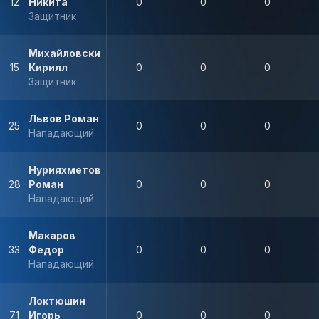
12
Никита
0
0
0
Защитник
Михайловский
15
Кирилл
0
0
0
Защитник
Львов Роман
25
0
0
0
Нападающий
Нурияхметов
28
Роман
0
0
0
Нападающий
Макаров
33
Федор
0
0
0
Нападающий
Локтюшин
71
Игорь
0
0
0