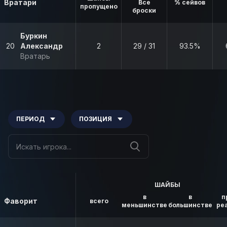
Вратари
Все
% сейвов
пропущено
броски
Буркин
20
Александр
2
29 / 31
93.5%
Вратарь
ПЕРИОД
ПОЗИЦИЯ
ШАЙБЫ
в
в
п
Фаворит
всего
меньшинстве
большинстве
ре