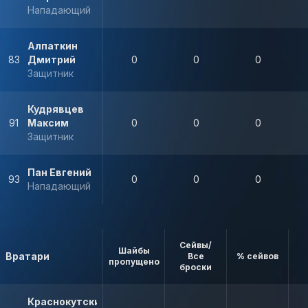
Нападающий
Алпаткин
83
Дмитрий
0
0
0
Защитник
Кудрявцев
91
Максим
0
0
0
Защитник
Пан Евгений
93
0
0
0
Нападающий
Сейвы/
Шайбы
Вратари
Все
% сейвов
пропущено
броски
Краснокутский