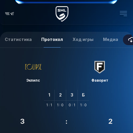
Статистика
Протокол
Ход игры
Медиа
Эклипс
Фаворит
1
2
3
Б
1 : 1
1 : 0
0 : 1
1 : 0
3
:
2