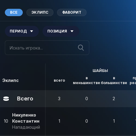
ВСЕ
ЭКЛИПС
ФАВОРИТ
ПЕРИОД
ПОЗИЦИЯ
ШАЙБЫ
в
в
п
Эклипс
всего
меньшинстве
большинстве
ре
Всего
3
0
2
Никуленко
10
Константин
1
0
1
Нападающий