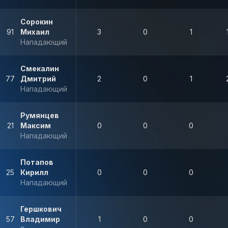
Сорокин
91
Михаил
3
0
1
Нападающий
Смекалин
77
Дмитрий
2
0
1
Нападающий
Румянцев
21
Максим
0
0
0
Нападающий
Потапов
25
Кирилл
0
0
0
Нападающий
Гершкович
57
Владимир
1
0
0