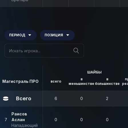
ПЕРИОД
ПОЗИЦИЯ
ШАЙБЫ
в
в
п
Магистраль ПРО
всего
меньшинстве
большинстве
ре
Всего
6
0
2
Раисов
7
Аслан
0
0
0
Нападающий